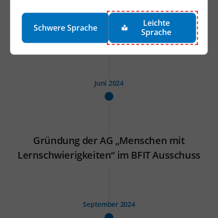
Leichte
Schwere Sprache
Sprache
Dritte Prüfiteration des Prototyps
Juni 2024
Gründung der AG „Menschen mit
Lernschwierigkeiten“ im BFIT Ausschuss
September 2024