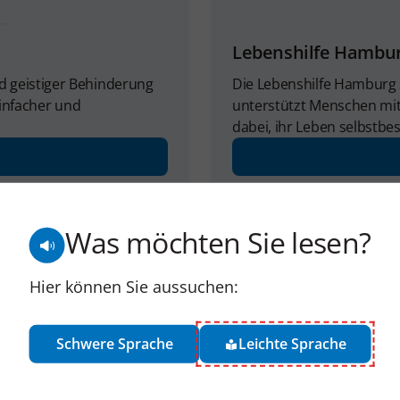
Lebenshilfe Hambu
d geistiger Behinderung
Die Lebenshilfe Hamburg se
einfacher und
unterstützt Menschen mit
dabei, ihr Leben selbstbe
Was möchten Sie lesen?
Hier können Sie aussuchen:
Schwere Sprache
Leichte Sprache
Methoden