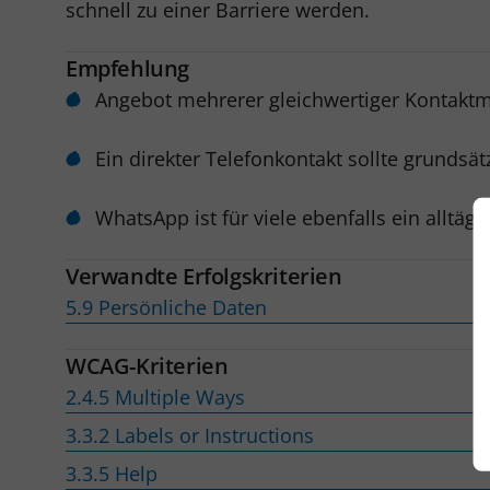
schnell zu einer Barriere werden.
Empfehlung
Angebot mehrerer gleichwertiger Kontaktm
Ein direkter Telefonkontakt sollte grundsät
WhatsApp ist für viele ebenfalls ein alltä
Verwandte Erfolgskriterien
5.9 Persönliche Daten
WCAG-Kriterien
2.4.5 Multiple Ways
3.3.2 Labels or Instructions
3.3.5 Help