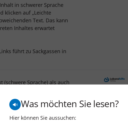
Inhalt in schwerer Sprache
 klicken auf „Leichte
 abweichenden Text. Das kann
reten Inhaltes erwartet
inks führt zu Sackgassen in
xt (schwere Sprache) als auch
Was möchten Sie lesen?
n, für Vergleichbarkeit der
im Header als
Hier können Sie aussuchen: