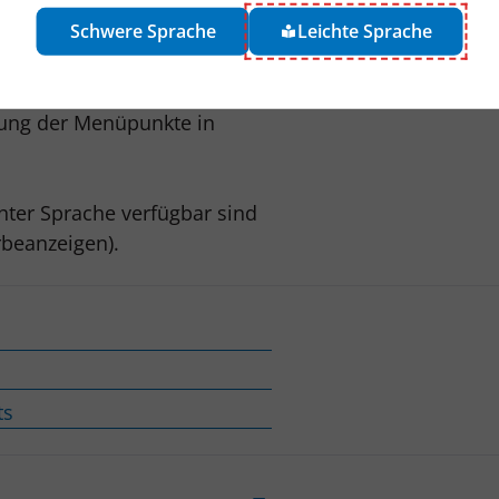
Schwere Sprache
Leichte Sprache
sicht im Bereich Leichte
ung der Menüpunkte in
chter Sprache verfügbar sind
rbeanzeigen).
ts