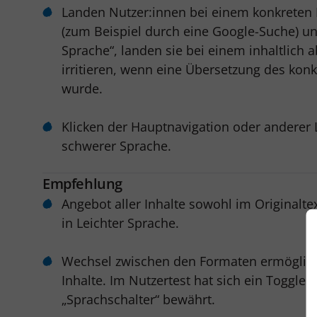
Landen Nutzer:innen bei einem konkreten 
(zum Beispiel durch eine Google-Suche) und
Sprache“, landen sie bei einem inhaltlich
irritieren, wenn eine Übersetzung des konk
wurde.
Klicken der Hauptnavigation oder anderer L
schwerer Sprache.
Empfehlung
Angebot aller Inhalte sowohl im Originalte
in Leichter Sprache.
Wechsel zwischen den Formaten ermögliche
Inhalte. Im Nutzertest hat sich ein Toggle 
„Sprachschalter“ bewährt.