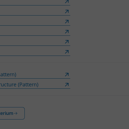
attern)
ucture (Pattern)
terium