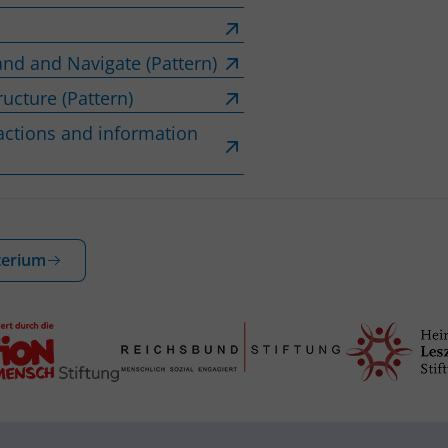
and and Navigate (Pattern)
ucture (Pattern)
 actions and information
terium