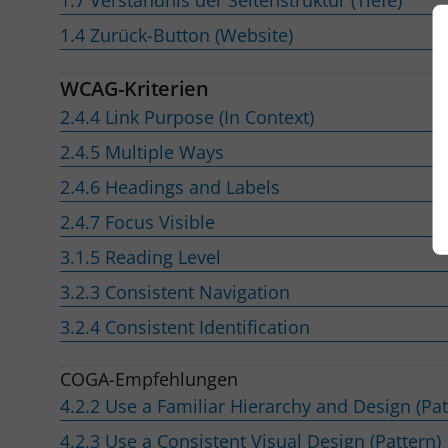
1.7 Verständnis der Seitenstruktur (Tiefe)
1.4 Zurück-Button (Website)
WCAG-Kriterien
2.4.4 Link Purpose (In Context)
2.4.5 Multiple Ways
2.4.6 Headings and Labels
2.4.7 Focus Visible
3.1.5 Reading Level
3.2.3 Consistent Navigation
3.2.4 Consistent Identification
COGA-Empfehlungen
4.2.2 Use a Familiar Hierarchy and Design (Pat
4.2.3 Use a Consistent Visual Design (Pattern)