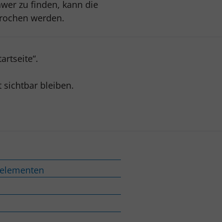
hwer zu finden, kann die
brochen werden.
rtseite“.
t sichtbar bleiben.
nelementen