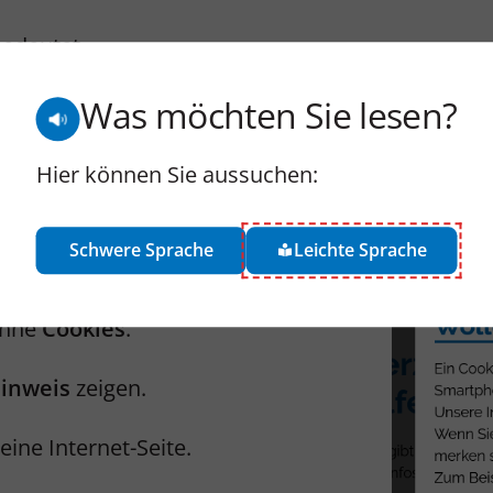
edeutet.
gen.
Was möchten Sie lesen?
Hier können Sie aussuchen:
Seite.
Schwere Sprache
Leichte Sprache
ohne
Cookies
.
Hinweis
zeigen.
ne Internet-Seite.