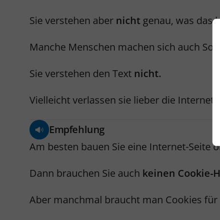
Sie verstehen aber
nicht
genau, was das b
Manche Menschen machen sich auch Sor
Sie verstehen den Text
nicht.
Vielleicht verlassen sie lieber die Internet-
Empfehlung
Am besten bauen Sie eine Internet-Seite 
Dann brauchen Sie auch
keinen Cookie-
Aber manchmal braucht man Cookies für ei