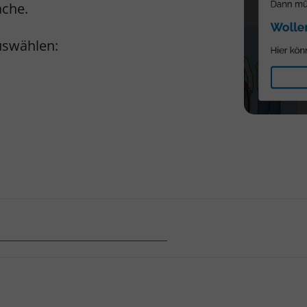
ache.
uswählen: