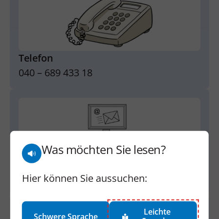
Telefon
040 – 689 433 18
Was möchten Sie lesen?
E-Mail
LO@LHHH.de
Hier können Sie aussuchen:
Leichte
Schwere Sprache