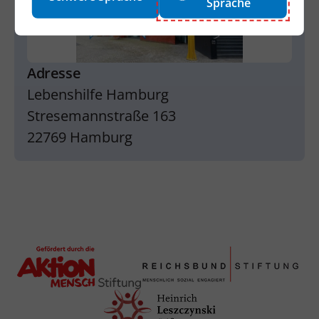
Sprache
Adresse
Lebenshilfe Hamburg
Stresemannstraße 163
22769 Hamburg